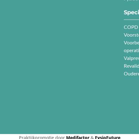
Speci
COPD
Voorst
Voorbe
operat
Valpre
Revalid
Oudere
Praktijkpromotie door
Medifactor
&
FysioFuture