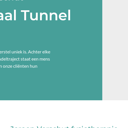
al Tunnel
rstel uniek is. Achter elke
andeltraject staat een mens
n onze cliënten hun