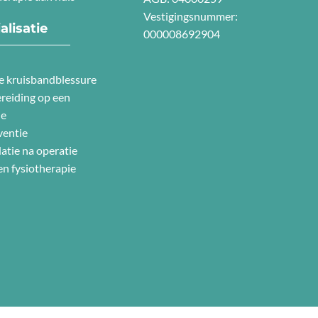
Vestigingsnummer:
alisatie
000008692904
e kruisbandblessure
reiding op een
ie
ventie
atie na operatie
n fysiotherapie