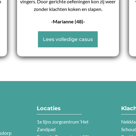
n
vingers. Door gerichte oefeningen kon zij weer
zonder klachten koken en slapen.
-Marianne (48)-
Lees volledige casus
Locaties
Klac
1e lijns zorgcentrum ‘Het
Nekkla
Zandpad
Schoud
sdorp