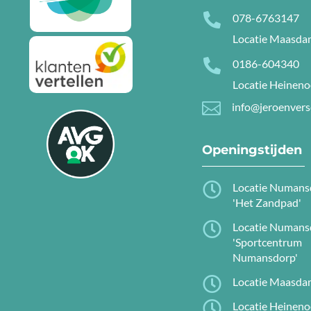

078-6763147
Locatie Maasd

0186-604340
Locatie Heinen

info@jeroenvers
Openingstijden

Locatie Numans
'Het Zandpad'

Locatie Numans
'Sportcentrum
Numansdorp'

Locatie Maasd

Locatie Heinen