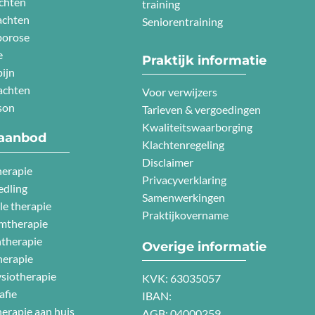
chten
training
achten
Seniorentraining
porose
e
Praktijk informatie
ijn
achten
Voor verwijzers
son
Tarieven & vergoedingen
Kwaliteitswaarborging
aanbod
Klachtenregeling
Disclaimer
herapie
Privacyverklaring
edling
Samenwerkingen
e therapie
Praktijkovername
mtherapie
therapie
Overige informatie
erapie
ysiotherapie
KVK: 63035057
afie
IBAN:
herapie aan huis
AGB: 04000259