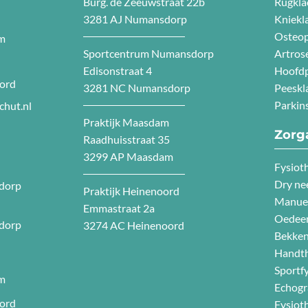
Burg. de Zeeuwstraat 22b
Rugkla
3281 AJ Numansdorp
Kniekl
Osteo
am
Sportcentrum Numansdorp
Artros
Edisonstraat 4
Hoofdp
oord
3281 NC Numansdorp
Peeskl
Parkin
chut.nl
Praktijk Maasdam
Zorg
Raadhuisstraat 35
3299 AP Maasdam
Fysiot
Dry ne
dorp
Praktijk Heinenoord
Manuel
Emmastraat 2a
Oedee
dorp
3274 AC Heinenoord
Bekken
Handth
Sportf
am
Echogr
oord
Fysiot