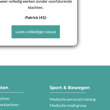
weer volledig werken zonder voortdurende
klachten.
-Patrick (41)-
Lees volledige casus
hten
Sport & Bewegen
chten
Medische personal training
erklachten
Medische small group