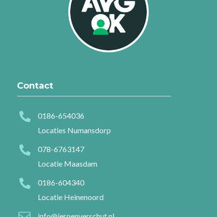
Contact

0186-654036
Locaties Numansdorp

078-6763147
Locatie Maasdam

0186-604340
Locatie Heinenoord

info@jeroenverschut.nl