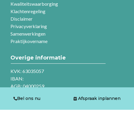
Kwaliteitswaarborging
Klachtenregeling
Disclaimer
Privacyverklaring
Samenwerkingen
Praktijkovername
Overige informatie
KVK: 63035057
IBAN:
AGB: 04000259
Vestigingsnummer: 000008692904
Bel ons nu
Afspraak inplannen