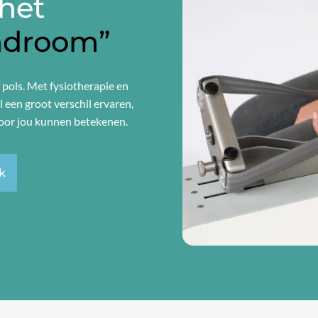
 het
ndroom”
f pols. Met fysiotherapie en
l een groot verschil ervaren,
voor jou kunnen betekenen.
k