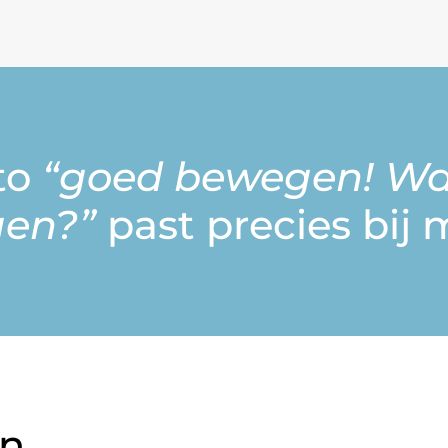
to
“goed bewegen! Wat
gen?”
past precies bij m
en