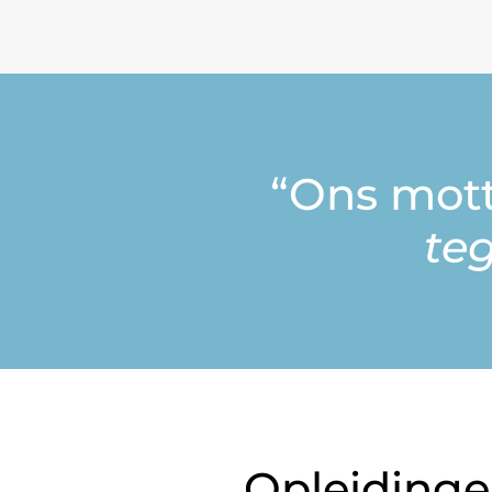
“Ons mot
te
Opleiding