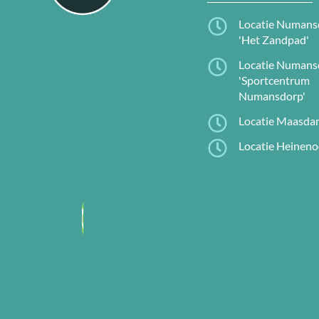

Locatie Numans
'Het Zandpad'

Locatie Numans
'Sportcentrum
Numansdorp'

Locatie Maasd

Locatie Heinen