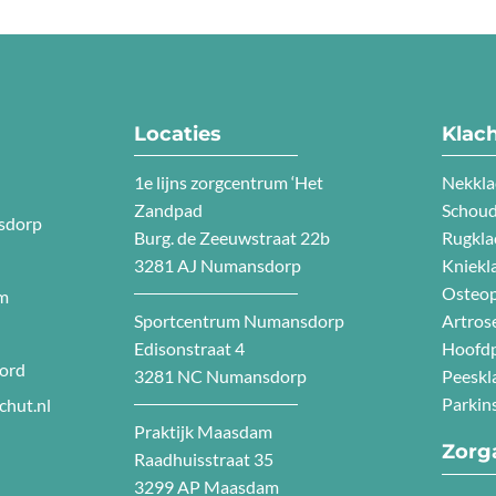
Locaties
Klac
1e lijns zorgcentrum ‘Het
Nekkla
Zandpad
Schoud
sdorp
Burg. de Zeeuwstraat 22b
Rugkla
3281 AJ Numansdorp
Kniekl
Osteo
am
Sportcentrum Numansdorp
Artros
Edisonstraat 4
Hoofdp
oord
3281 NC Numansdorp
Peeskl
Parkin
chut.nl
Praktijk Maasdam
Zorg
Raadhuisstraat 35
3299 AP Maasdam