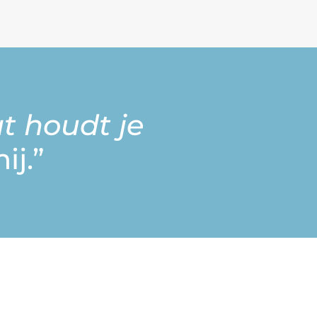
 houdt je
ij.”