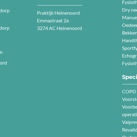
Fysiot
Dry ne
dorp
Praktijk Heinenoord
Manuel
Emmastraat 2a
Oedee
dorp
3274 AC Heinenoord
Bekken
Handth
Sportf
am
Echogr
oord
Fysiot
Speci
COPD
Voorst
Voorbe
operat
Valpre
Revalid