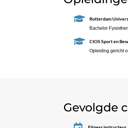

Rotterdam Universi
Bachelor Fysiother

CIOS Sport en Be
Opleiding gericht 
Gevolgde c

Fitness instructeur