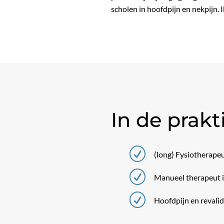
scholen in hoofdpijn en nekpijn.
In de prakt
R
(long) Fysiotherape
R
Manueel therapeut i
R
Hoofdpijn en revalida