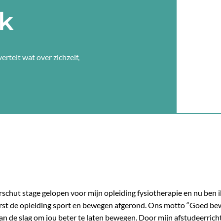
jk
ertelt wat over zichzelf,
rschut stage gelopen voor mijn opleiding fysiotherapie en nu ben ik
eerst de opleiding sport en bewegen afgerond. Ons motto “Goed be
f aan de slag om jou beter te laten bewegen. Door mijn afstudeerric