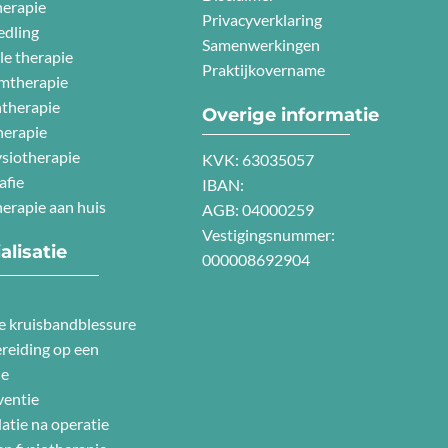
herapie
Privacyverklaring
edling
Samenwerkingen
e therapie
Praktijkovername
mtherapie
therapie
Overige informatie
erapie
ysiotherapie
KVK: 63035057
afie
IBAN:
herapie aan huis
AGB: 04000259
Vestigingsnummer:
alisatie
000008692904
e kruisbandblessure
reiding op een
ie
ventie
atie na operatie