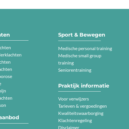
hten
Sport & Bewegen
chten
Medische personal training
erklachten
Medische small group
chten
training
achten
Seniorentraining
porose
e
Praktijk informatie
ijn
achten
Voor verwijzers
son
Tarieven & vergoedingen
Kwaliteitswaarborging
aanbod
Klachtenregeling
Disclaimer