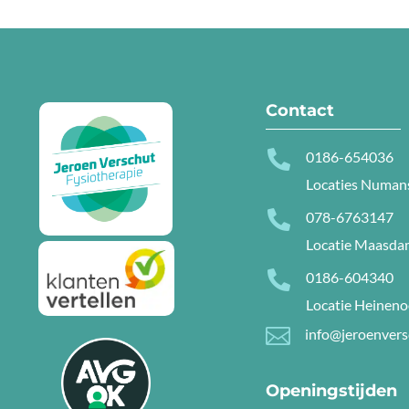
Contact

0186-654036
Locaties Numan

078-6763147
Locatie Maasd

0186-604340
Locatie Heinen

info@jeroenvers
Openingstijden