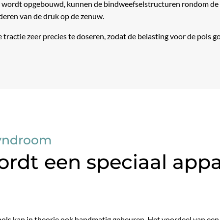
d wordt opgebouwd, kunnen de bindweefselstructuren rondom de c
nderen van de druk op de zenuw.
tractie zeer precies te doseren, zodat de belasting voor de pols go
Syndroom
dt een speciaal appa
pols kan in theorie ook handmatig gebeuren. Het voordeel van een