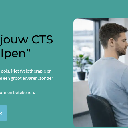
 jouw CTS
elpen”
f pols. Met fysiotherapie en
el een groot ervaren, zonder
kunnen betekenen.
k